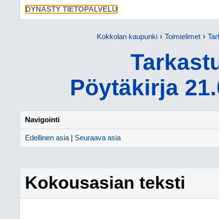
SIIRRY SU
DYNASTY TIETOPALVELU
Kokkolan kaupunki
Toimielimet
Tar
Tarkast
Pöytäkirja 21
Navigointi
Edellinen asia
|
Seuraava asia
Kokousasian teksti