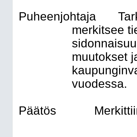
Puheenjohtaja
Tar
merkitsee ti
sidonnaisuus
muutokset ja
kaupunginva
vuodessa.
Päätös
Merkitti