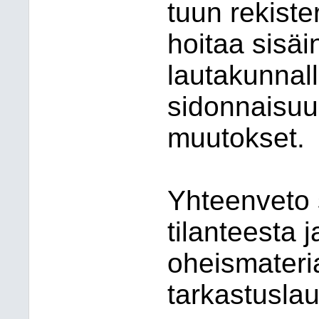
tuun rekiste
hoitaa sisäi
lau
ta
kun
nal
si
don
nai
suu
muutokset.
Yhteenveto 
tilanteesta 
oheismateri
tarkastuslau