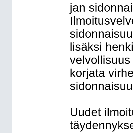
jan sidonnai
Ilmoitusvelv
sidonnaisuu
lisäksi henkil
velvollisuus
korjata virhe
sidonnaisuu
Uudet ilmoit
täydennykset