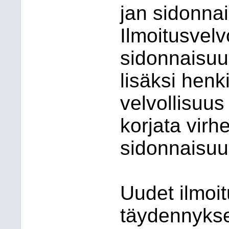
jan sidonnai
Ilmoitusvelv
sidonnaisuu
lisäksi henkil
velvollisuus
korjata virhe
sidonnaisuu
Uudet ilmoit
täydennykset