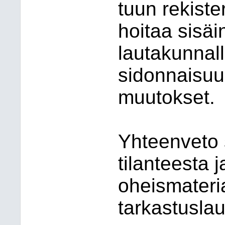
tuun rekiste
hoitaa sisäi
lau
ta
kun
nal
si
don
nai
suu
muutokset.
Yhteenveto 
tilanteesta 
oheismateri
tarkastuslau