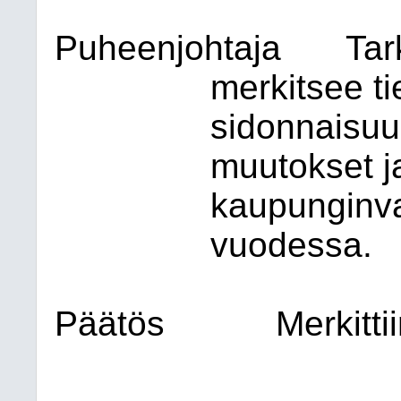
Puheenjohtaja
Tar
merkitsee ti
sidonnaisuus
muutokset ja
kaupunginva
vuodessa.
Päätös
Merkitti