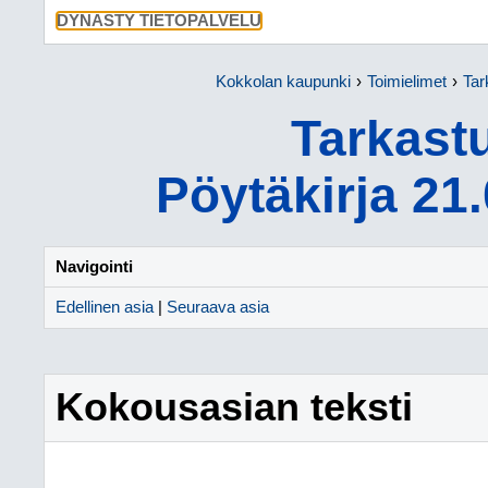
SIIRRY SU
DYNASTY TIETOPALVELU
Kokkolan kaupunki
Toimielimet
Tar
Tarkast
Pöytäkirja 21
Navigointi
Edellinen asia
|
Seuraava asia
Kokousasian teksti