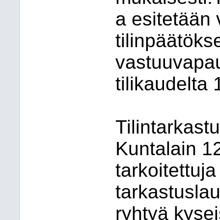
a esitetään
tilinpäätök
vastuuvapa
tilikaudelta
Tilintarkast
Kuntalain 1
tarkoitettuj
tarkastuslau
ryhtyä kyse