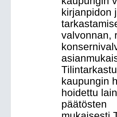
kaupungin v
kirjanpidon 
tarkastamis
valvonnan, r
konserniva
asianmukai
Tilintarkas
kaupungin ha
hoidettu lai
päätösten
mukaisesti.