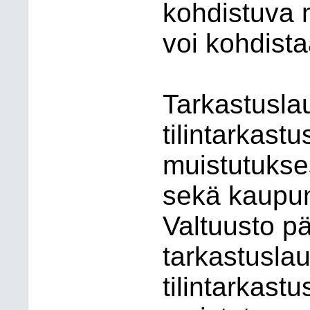
kohdistuva m
voi kohdista
Tarkastusla
tilintarkas
muistutukse
sekä kaupun
Valtuusto pä
tarkastusla
tilintarkast