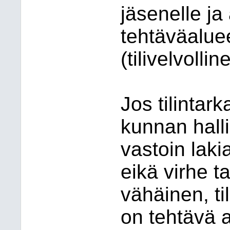
jäsenelle j
tehtäväaluee
(tilivelvoll
Jos tilintar
kunnan halli
vastoin laki
eikä virhe t
vähäinen, t
on tehtävä a