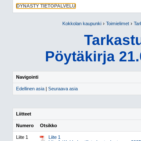
SIIRRY SU
DYNASTY TIETOPALVELU
Kokkolan kaupunki
Toimielimet
Tar
Tarkast
Pöytäkirja 21
Navigointi
Edellinen asia
|
Seuraava asia
Liitteet
Numero
Otsikko
Liite 1
Liite 1