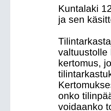
Kuntalaki 1
ja sen käsitt
Tilintarkast
valtuustolle 
kertomus, j
tilintarkast
Kertomukses
onko tilinpä
voidaanko t