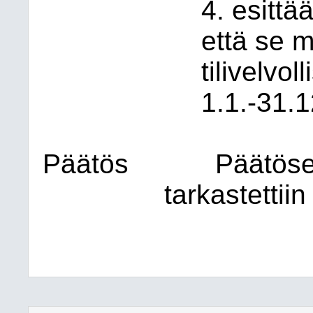
4. esittä
että se 
tilivelvoll
1.1.-31.
Päätös
Päätöse
tarkastettii