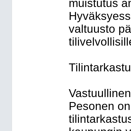
muistutus an
Hyväksyessä
valtuusto p
tilivelvollisill
Tilintarkast
Vastuullinen
Pesonen on 
tilintarkas