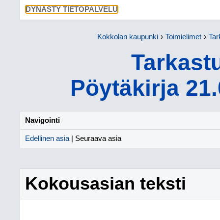
SIIRRY SU
DYNASTY TIETOPALVELU
Kokkolan kaupunki
Toimielimet
Tar
Tarkast
Pöytäkirja 21
Navigointi
Edellinen asia
| Seuraava asia
Kokousasian teksti