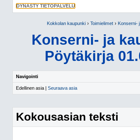
SIIRRY SU
DYNASTY TIETOPALVELU
Kokkolan kaupunki
Toimielimet
Konserni- 
Konserni- ja ka
Pöytäkirja 01
Navigointi
Edellinen asia |
Seuraava asia
Kokousasian teksti