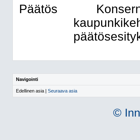
Päätös
Konsern
kaupunkikeh
päätösesity
Navigointi
Edellinen asia |
Seuraava asia
© Inn