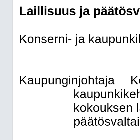
Laillisuus ja päätös
Konserni- ja kaupunki
Kaupunginjohtaja
K
kaupunkikeh
kokouksen la
päätösvaltai