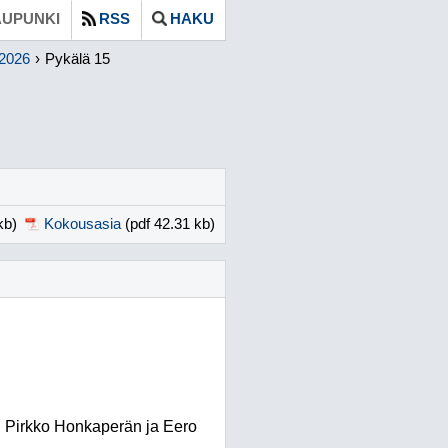
UPUNKI
RSS
HAKU
.2026
Pykälä 15
kb)
Kokousasia
(pdf 42.31 kb)
si Pirkko Honkaperän ja Eero