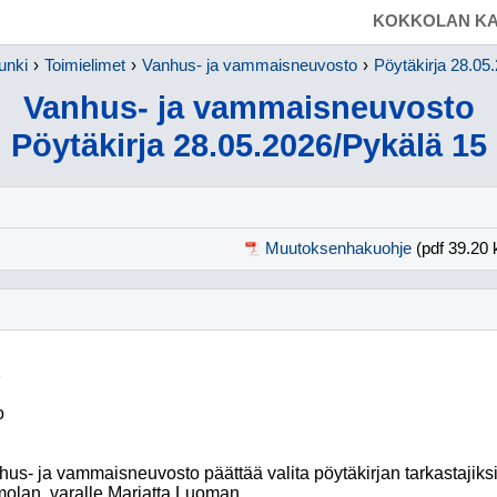
SIIRRY SUORAAN PÄÄSISÄLTÖÖN
KOKKOLAN KA
unki
Toimielimet
Vanhus- ja vammaisneuvosto
Pöytäkirja 28.05
Vanhus- ja vammaisneuvosto
Pöytäkirja 28.05.2026/Pykälä 15
Muutoksenhakuohje
(pdf 39.20 
o
hus- ja vammaisneuvosto
päättää valita pöytäkirjan tarkastajik
olan, varalle Marjatta Luoman.