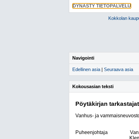
DYNASTY TIETOPALVELU
Kokkolan kaup
Navigointi
Edellinen asia
|
Seuraava asia
Kokousasian teksti
Pöytäkirjan tarkastajat
Vanhus- ja vammaisneuvost
Puheenjohtaja
Van
Klem