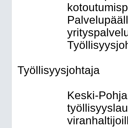
kotoutumisp
Palvelupääll
yrityspalvel
Työllisyysjo
Työllisyysjohtaja
Keski-Pohj
työllisyysla
viranhaltijo