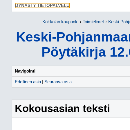
SIIRRY SU
DYNASTY TIETOPALVELU
Kokkolan kaupunki
Toimielimet
Keski-Pohjan
Keski-Pohjanmaan
Pöytäkirja 12
Navigointi
Edellinen asia
|
Seuraava asia
Kokousasian teksti