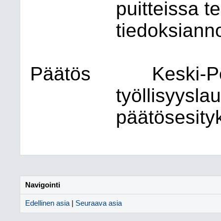
puitteissa t
tiedoksiann
Päätös
Keski-
työllisyysla
päätösesity
Navigointi
Edellinen asia
|
Seuraava asia