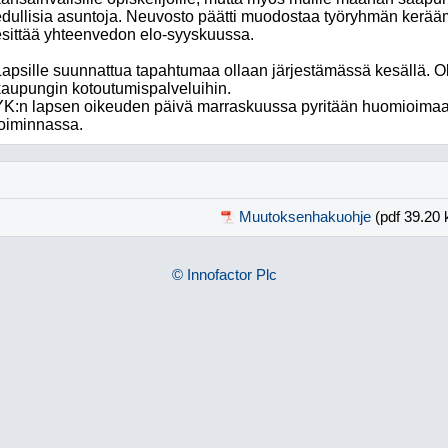
edullisia asuntoja. Neuvosto päätti muodostaa työryhmän kerää
esittää yhteenvedon elo-syyskuussa.
Lapsille suunnattua tapahtumaa ollaan järjestämässä kesällä. 
kaupungin kotoutumispalveluihin.
YK:n lapsen oikeuden päivä marraskuussa pyritään huomioima
toiminnassa.
Muutoksenhakuohje
(pdf 39.20 
© Innofactor Plc