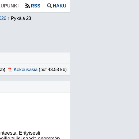
UPUNKI
RSS
HAKU
026
Pykälä 23
kb)
Kokousasia
(pdf 43.53 kb)
teesta. Erityisesti
neille tulisi saada enemmän