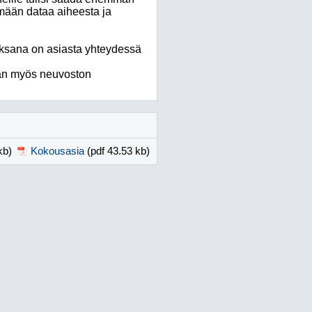
mään dataa aiheesta ja
Oksana on asiasta yhteydessä
an myös neuvoston
kb)
Kokousasia
(pdf 43.53 kb)