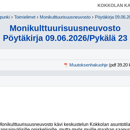
SIIRRY SUORAAN PÄÄSISÄLTÖÖN
KOKKOLAN KA
punki
Toimielimet
Monikulttuurisuusneuvosto
Pöytäkirja 09.06.2
Monikulttuurisuusneuvosto
Pöytäkirja 09.06.2026/Pykälä 23
Muutoksenhakuohje
(pdf 39.20 
onikulttuurisuusneuvosto kävi keskustelun Kokkolan asuntotilan
kansainvälisille opiskelijoille, mutta myös muille maahan saapu