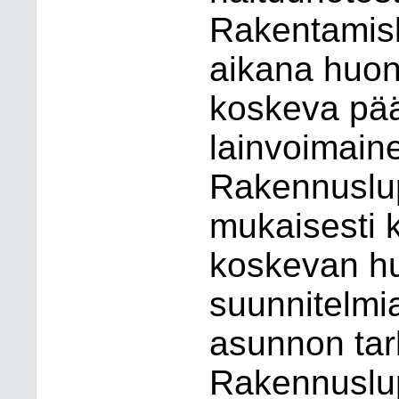
Rakentamis
aikana huon
koskeva päät
lainvoimain
Rakennuslu
mukaisesti
koskevan hu
suunnitelmi
asunnon tar
Rakennuslu