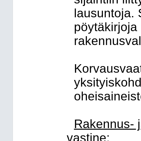
lausuntoja. 
pöytäkirjoja
rakennusval
Korvausvaa
yksityiskohd
oheisaineist
Rakennus- j
vastine: