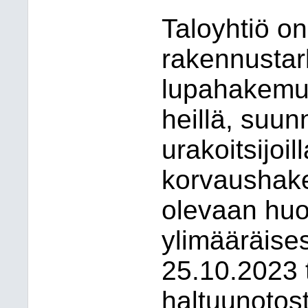
Taloyhtiö on
rakennustar
lupahakemuk
heillä, suunn
urakoitsijoi
korvaushak
olevaan huo
ylimääräise
25.10.2023 
haltuunotos