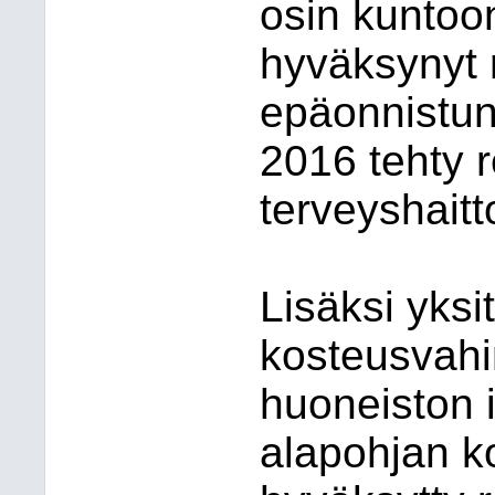
osin kuntoo
hyväksynyt
epäonnistun
2016 tehty r
terveyshaitt
Lisäksi yksi
kosteusvahi
huoneiston i
alapohjan k