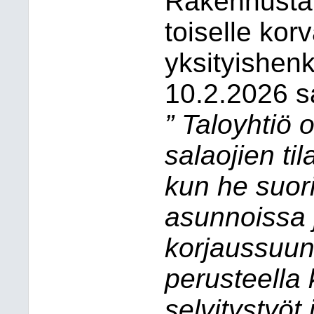
Rakennustar
toiselle ko
yksityishenk
10.2.2026 s
” Taloyhtiö o
salaojien t
kun he suori
asunnoissa 
korjaussuunn
perusteella
selvitystyöt