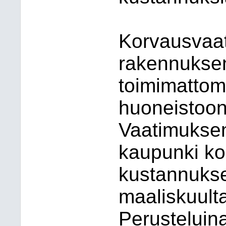
Korvausvaa
rakennuksen
toimimatto
huoneistoon 
Vaatimuksen
kaupunki ko
kustannukset
maaliskuult
Perusteluina