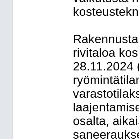
kosteustekn
Rakennustar
rivitaloa k
28.11.2024 
ryömintätil
varastotilak
laajentamise
osalta, aik
saneerauks