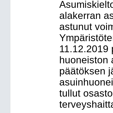
Asumiskielt
alakerran as
astunut voi
Ympäristöte
11.12.2019 
huoneiston 
päätöksen j
asuinhuoneis
tullut osasto
terveyshaitt