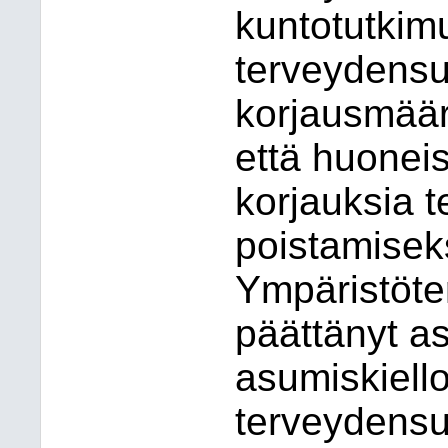
kuntotutkim
terveydensu
korjausmäär
että huonei
korjauksia t
poistamisek
Ympäristöte
päättänyt a
asumiskiell
terveydensuo