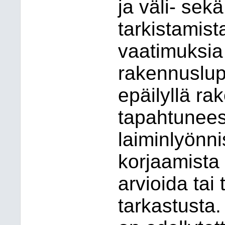
ja väli- sek
tarkistamist
vaatimuksia
rakennuslup
epäilyllä r
tapahtuneest
laiminlyönni
korjaamista 
arvioida tai
tarkastusta