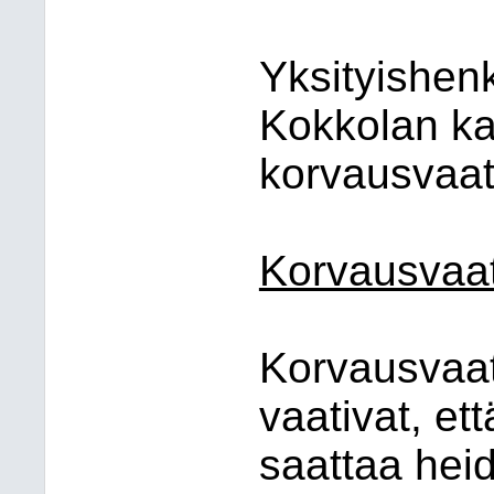
Yksityishenk
Kokkolan ka
korvausvaa
Korvausvaat
Korvausvaat
vaativat, e
saattaa hei