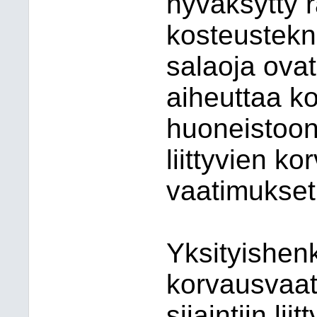
hyväksytty 
kosteustekn
salaoja ovat
aiheuttaa ko
huoneistoon.
liittyvien k
vaatimukset
Yksityishenk
korvausvaat
sijaintiin lii