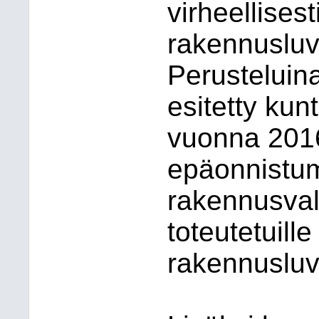
virheellises
rakennuslu
Perusteluin
esitetty kun
vuonna 2016
epäonnistumi
rakennusval
toteutetuille
rakennusluv