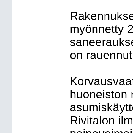
Rakennukse
myönnetty 2
saneerauks
on rauennut
Korvausvaa
huoneiston r
asumiskäytt
Rivitalon il