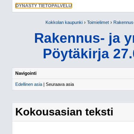
SIIRRY SU
DYNASTY TIETOPALVELU
Kokkolan kaupunki
Toimielimet
Rakennus-
Rakennus- ja y
Pöytäkirja 27
Navigointi
Edellinen asia
| Seuraava asia
Kokousasian teksti