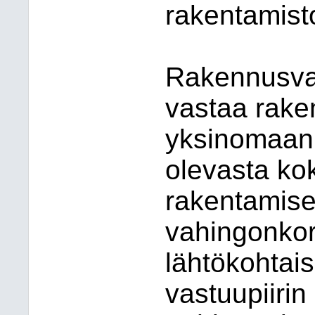
rakentamist
Rakennusva
vastaa rake
yksinomaan 
olevasta ko
rakentamisen
vahingonkor
lähtökohtai
vastuupiirin