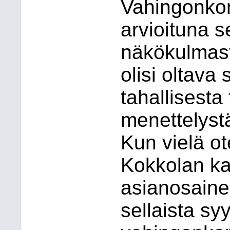
Vahingonkor
arvioituna 
näkökulmas
olisi oltava
tahallisesta
menettelystä
Kun vielä o
Kokkolan ka
asianosaine
sellaista sy