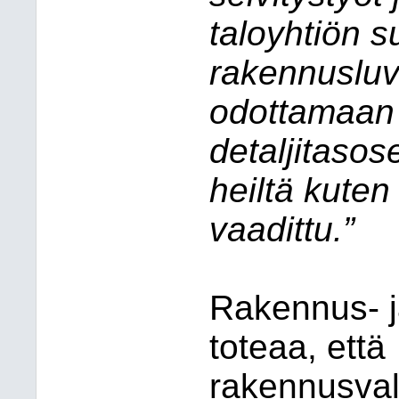
taloyhtiön 
rakennusluv
odottamaan 
detaljitaso
heiltä kute
vaadittu.”
Rakennus- j
toteaa, että
rakennusva