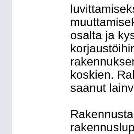
luvittamisek
muuttamisek
osalta ja k
korjaustöihi
rakennuksen
koskien. R
saanut lain
Rakennustar
rakennuslup