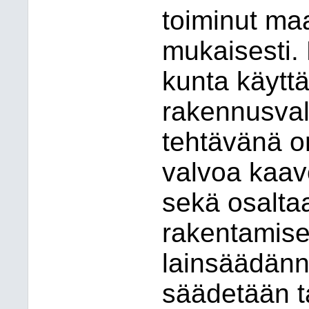
toiminut maa
mukaisesti.
kunta käyttä
rakennusva
tehtävänä o
valvoa kaav
sekä osaltaa
rakentamise
lainsäädänn
säädetään t