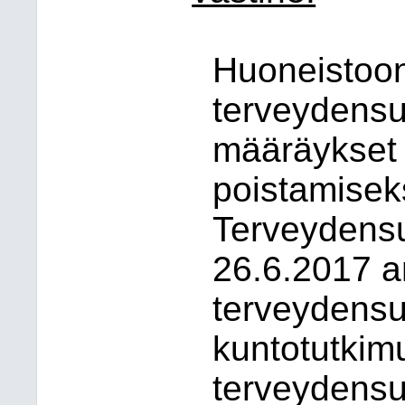
Huoneistoon
terveydensu
määräykset 
poistamisek
Terveydens
26.6.2017 a
terveydensu
kuntotutkim
terveydensu