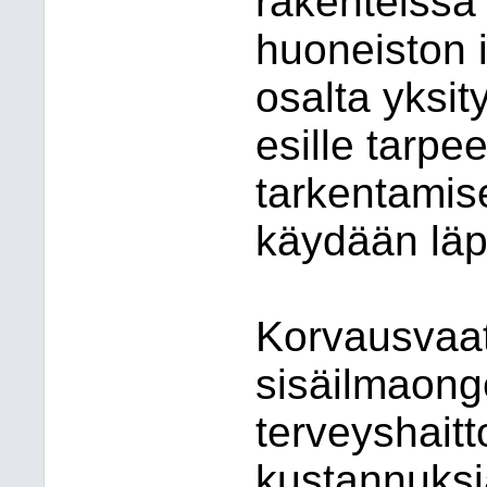
rakenteissa
huoneiston i
osalta yksit
esille tarp
tarkentamise
käydään läp
Korvausvaat
sisäilmaong
terveyshaitt
kustannuksi