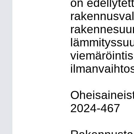
on edellytet
rakennusva
rakennesuun
lämmityssuun
viemäröinti
ilmanvaihto
Oheisaineis
2024-467