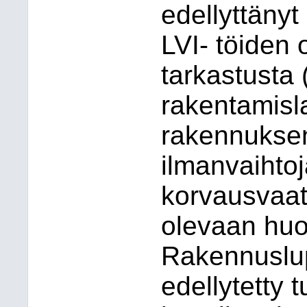
edellyttänyt
LVI- töiden 
tarkastusta 
rakentamisl
rakennuksen
ilmanvaihto
korvausvaa
olevaan huo
Rakennuslu
edellytetty 