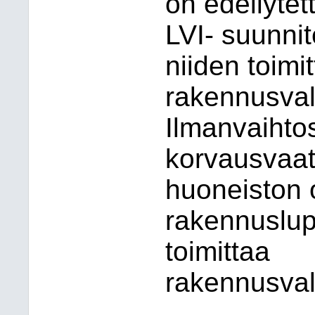
on edellytet
LVI- suunnit
niiden toimi
rakennusval
Ilmanvaihto
korvausvaa
huoneiston o
rakennuslup
toimittaa
rakennusval