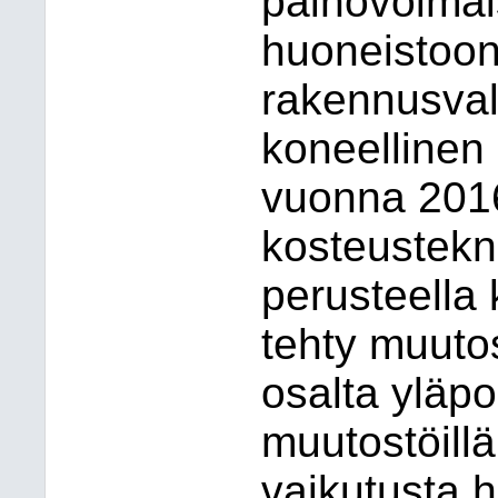
painovoima
huoneistoon
rakennusva
koneellinen 
vuonna 2016
kosteustekn
perusteella
tehty muutos
osalta yläp
muutostöillä
vaikutusta 