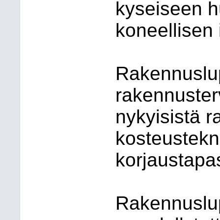
kyseiseen h
koneellisen
Rakennuslup
rakennuster
nykyisistä r
kosteustekn
korjaustapa
Rakennuslu