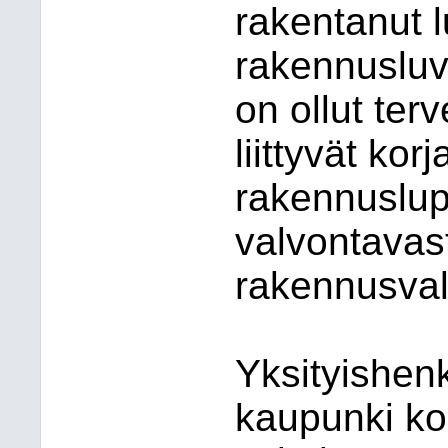
rakentanut l
rakennusluv
on ollut ter
liittyvät kor
rakennuslup
valvontavas
rakennusval
Yksityishenk
kaupunki kor