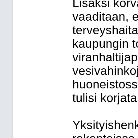
Lisäksi kor
vaaditaan, e
terveyshaita
kaupungin t
viranhaltija
vesivahinko
huoneistoss
tulisi korjata
Yksityishen