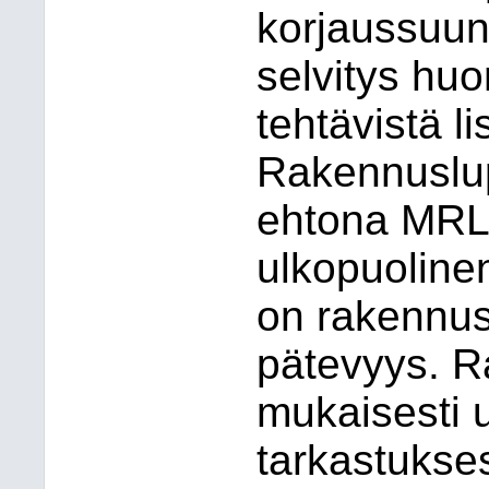
korjaussuun
selvitys huo
tehtävistä l
Rakennuslup
ehtona MRL
ulkopuolinen
on rakennus
pätevyys. 
mukaisesti 
tarkastukse