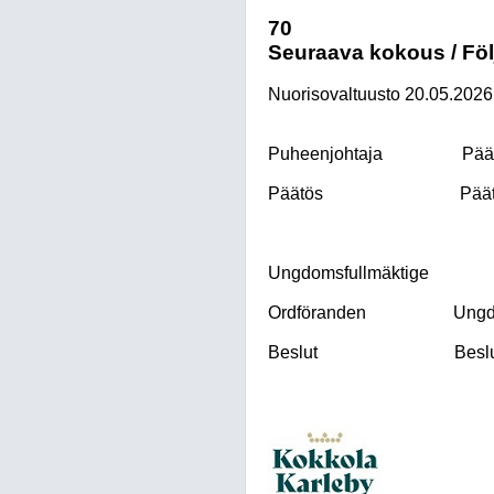
70
Seuraava kokous / Fö
Nuorisovaltuusto
20.05.2026
Puheenjohtaja
Pää
Päätös
Päät
Ungdomsfullmäktige
Ordföranden
Ungdo
Beslut
Besl