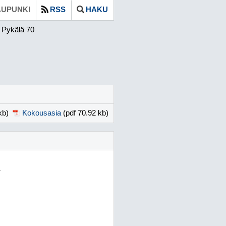
UPUNKI
RSS
HAKU
Pykälä 70
kb)
Kokousasia
(pdf 70.92 kb)
1