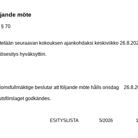
ljande möte
§ 70
tetään seuraavan kokouksen ajankohdaksi keskiviikko 26.8.202
ösesitys hyväksyttiin.
msfullmäktige beslutar att följande möte hålls onsdag
26.8.2
utsförslaget godkändes.
ESITYSLISTA
5/2026