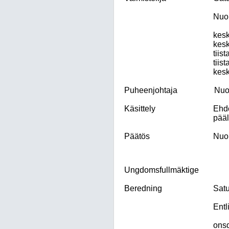
Nuor
kesk
kesk
tiist
tiist
kesk
Puheenjohtaja
Nuor
Käsittely
Ehdo
pääl
Päätös
Nuor
Ungdomsfullmäktige
Beredning
Satu
Entl
onsd