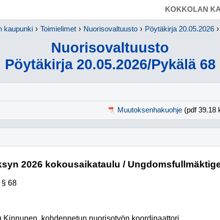
SIIRRY SUORAAN PÄÄSISÄLTÖÖN
KOKKOLAN KA
n kaupunki
Toimielimet
Nuorisovaltuusto
Pöytäkirja 20.05.2026
Nuorisovaltuusto
Pöytäkirja 20.05.2026/Pykälä 68
Muutoksenhakuohje
(pdf 39.18 
ksyn 2026 kokousaikataulu / Ungdomsfullmäktig
§ 68
 Kinnunen, kohdennetun nuorisotyön koordinaattori