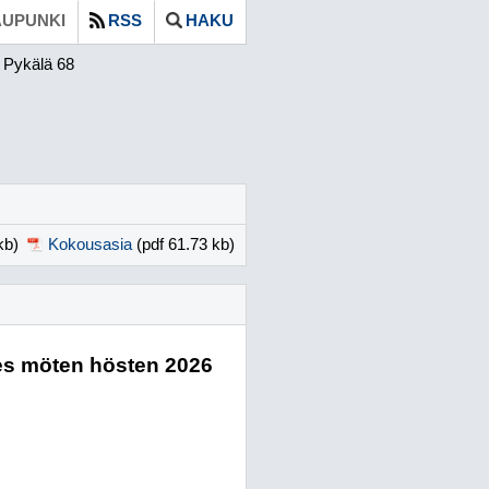
UPUNKI
RSS
HAKU
Pykälä 68
kb)
Kokousasia
(pdf 61.73 kb)
es möten hösten 2026