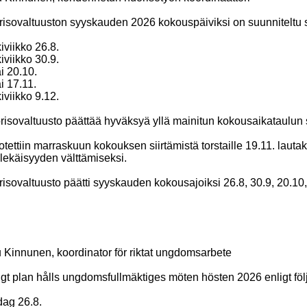
isovaltuuston syyskauden 2026 kokouspäiviksi on suunniteltu 
iviikko 26.8.
iviikko 30.9.
ai 20.10.
ai 17.11.
iviikko 9.12.
isovaltuusto päättää hyväksyä yllä mainitun kokousaikataulun 
tettiin marraskuun kokouksen siirtämistä torstaille 19.11. lau
lekäisyyden välttämiseksi.
isovaltuusto päätti syyskauden kokousajoiksi 26.8, 30.9, 20.10, 
 Kinnunen, koordinator för riktat ungdomsarbete
igt plan hålls ungdomsfullmäktiges möten hösten 2026 enligt föl
ag 26.8.