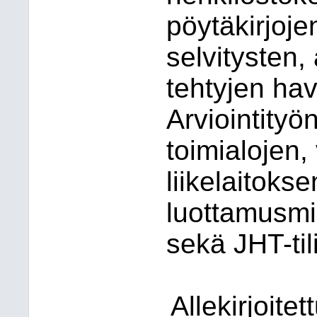
pöytäkirjoje
selvitysten, 
tehtyjen hav
Arviointityö
toimialojen,
liikelaitokse
luottamusmie
sekä JHT-til
Allekirjoite