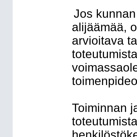
Jos kunnan
alijäämää, 
arvioitava 
toteutumista
voimassaole
toimenpideoh
Toiminnan ja
toteutumista
henkilöstök