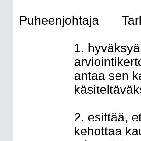
Puheenjohtaja
Tar
1. hyväksyä
arviointike
antaa sen k
käsiteltäväk
2. esittää, 
kehottaa ka