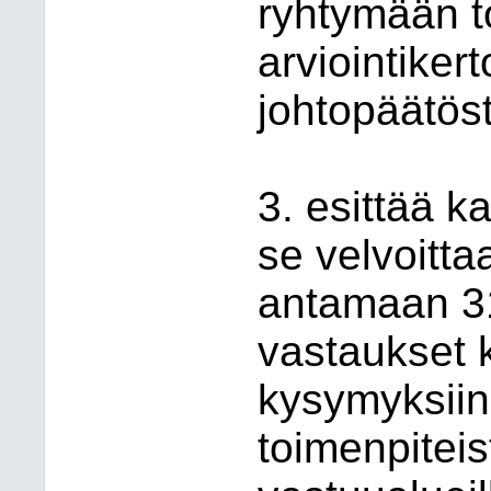
ryhtymään t
arviointiker
johtopäätöst
3. esittää k
se velvoitta
antamaan 3
vastaukset 
kysymyksiin
toimenpiteist