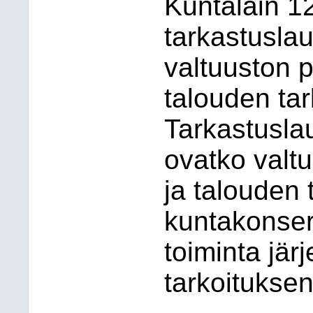
Kuntalain 1
tarkastusla
valtuuston p
talouden tar
Tarkastusla
ovatko valt
ja talouden 
kuntakonser
toiminta järj
tarkoituksen