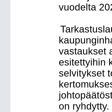
vuodelta 202
Tarkastusla
kaupunginhal
vastaukset 
esitettyihin
selvitykset t
kertomukses
johtopäätöst
on ryhdytty.