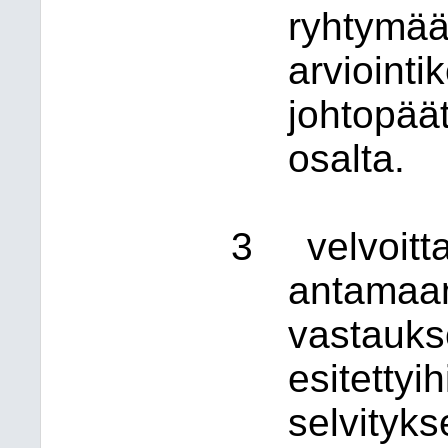
ryhtymää
arviointi
johtopäät
osalta.
3
velvoit
antamaa
vastauks
esitettyi
selvityks