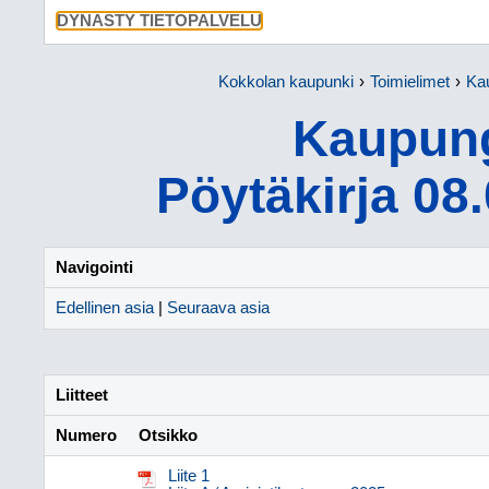
SIIRRY SU
DYNASTY TIETOPALVELU
Kokkolan kaupunki
Toimielimet
Kau
Kaupung
Pöytäkirja 08
Navigointi
Edellinen asia
|
Seuraava asia
Liitteet
Numero
Otsikko
Liite 1