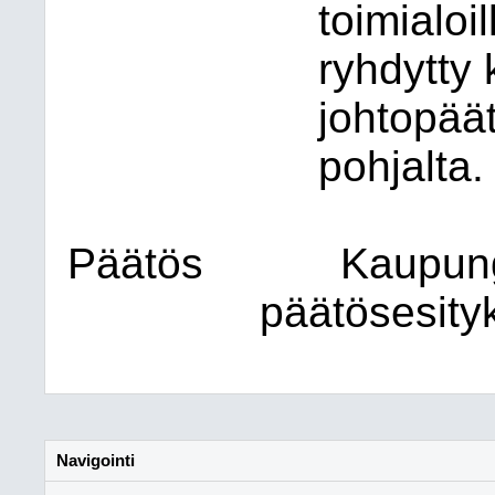
toimialoi
ryhdytty
johtopäät
pohjalta.
Päätös
Kaupung
päätösesity
Navigointi