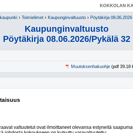
SIIRRY SUORAAN PÄÄSISÄLTÖÖN
KOKKOLAN KA
kaupunki
Toimielimet
Kaupunginvaltuusto
Pöytäkirja 08.06.2026
Kaupunginvaltuusto
Pöytäkirja 08.06.2026/Pykälä 32
Muutoksenhakuohje
(pdf 39.18 
ltaisuus
aavat valtuutetut ovat ilmoittaneet olevansa estyneitä saapum
ä johdosta kokoukseen on kutsuttu varavaltuutettu: