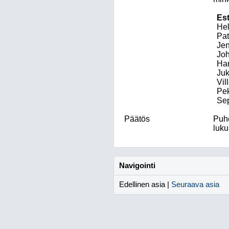
Est
He
Pat
Jen
Joh
Ha
Ju
Vil
Pe
Sep
Päätös
Puhe
luku
Navigointi
Edellinen asia |
Seuraava asia