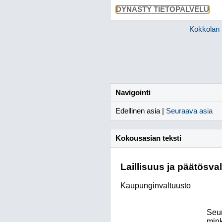
DYNASTY TIETOPALVELU
Kokkolan 
Navigointi
Edellinen asia |
Seuraava asia
Kokousasian teksti
Laillisuus ja päätösva
Kaupunginvaltuusto
Seur
mink