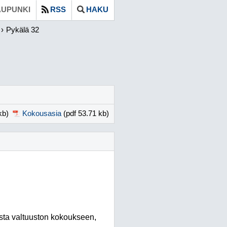
UPUNKI
RSS
HAKU
Pykälä 32
kb)
Kokousasia
(pdf 53.71 kb)
asta valtuuston kokoukseen,