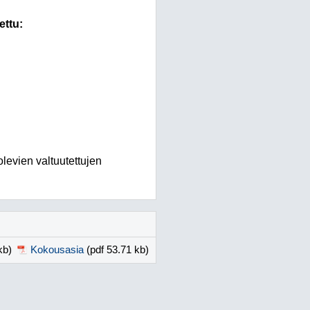
ettu:
olevien valtuutettujen
kb)
Kokousasia
(pdf 53.71 kb)