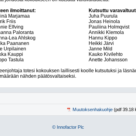
een ilmoittanut:
Kutsuttu varavaltuut
linä Marjamaa
Juha Puurula
rik Friis
Jonas Heinola
nie Elfving
Pauliina Holmqvist
anna Paloranta
Annikki Klemola
nna-Lea Ahlskog
Hannu Kippo
kka Paananen
Heikki Järvi
le Urpilainen
Janne Mild
kka Kauppi
Kauko Kivilehto
po Tastula
Anette Johansson
enjohtaja totesi kokouksen laillisesti koolle kutsutuksi ja läsnä
määrään nähden päätösvaltaiseksi.
Muutoksenhakuohje
(pdf 39.18 
© Innofactor Plc