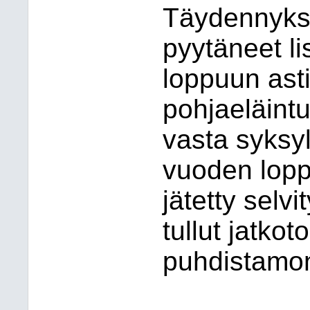
Täydennyks
pyytäneet l
loppuun asti
pohjaeläint
vasta syksyl
vuoden lopp
jätetty selvi
tullut jatko
puhdistamon