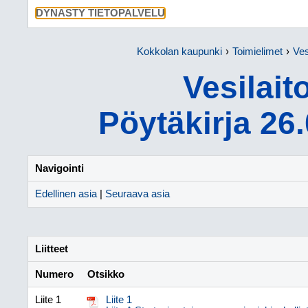
SIIRRY SU
DYNASTY TIETOPALVELU
Kokkolan kaupunki
Toimielimet
Ves
Vesilait
Pöytäkirja 26
Navigointi
Edellinen asia
|
Seuraava asia
Liitteet
Numero
Otsikko
Liite 1
Liite 1