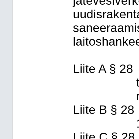
jätevesiver
uudisrakent
saneeraami
laitoshanke
Liite A § 28
Liite B § 28
Liite C § 28