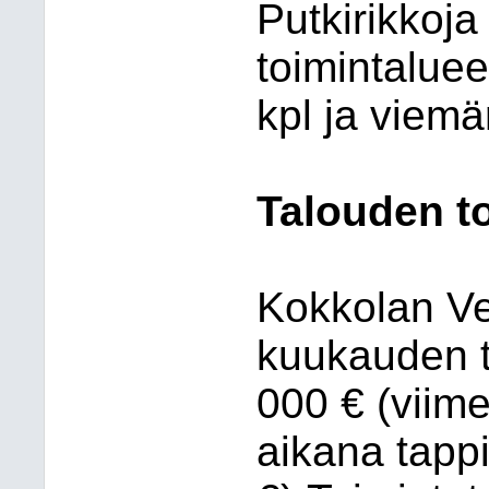
Putkirikkoj
toimintaluee
kpl ja viemä
Talouden t
Kokkolan V
kuukauden t
000 € (viim
aikana tappi