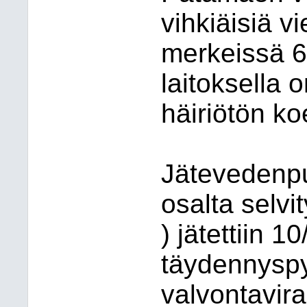
vihkiäisiä vi
merkeissä 6
laitoksella 
häiriötön ko
Jätevedenp
osalta selvit
) jätettiin 1
täydennyspy
valvontavir