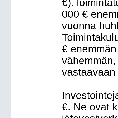
€).Toimintatu
000 € enemm
vuonna huh
Toimintakulu
€ enemmän j
vähemmän, k
vastaavaan 
Investointej
€. Ne ovat k