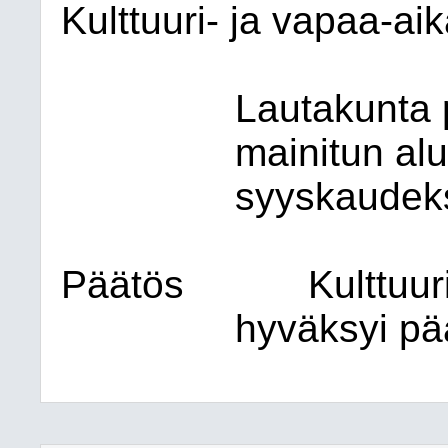
Kulttuuri- ja vapaa-ai
Lautakunta 
mainitun al
syyskaudeks
Päätös
Kulttuur
hyväksyi pä