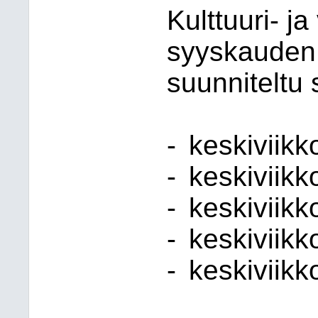
Kulttuuri- j
syyskauden 
suunniteltu 
-
keskiviik
-
keskiviik
-
keskiviik
-
keskiviikk
-
keskiviik