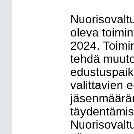
Nuorisovalt
oleva toimi
2024. Toimi
tehdä muut
edustuspaik
valittavien 
jäsenmäärä
täydentämis
Nuorisovalt