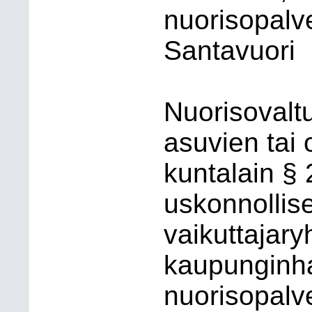
nuorisopalve
Santavuori
Nuorisovalt
asuvien tai 
kuntalain § 
uskonnollise
vaikuttajar
kaupunginhal
nuorisopalve