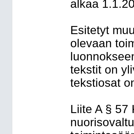
alkaa 1.1.2
Esitetyt muu
olevaan toi
luonnokseen.
tekstit on yl
tekstiosat o
Liite A § 57
nuorisovalt