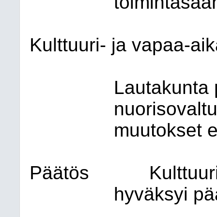
toimintasää
Kulttuuri- ja vapaa-ai
Lautakunta 
nuorisovalt
muutokset e
Päätös
Kulttuur
hyväksyi pä