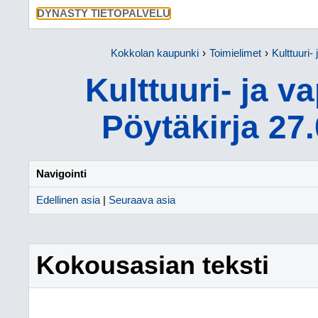
SIIRRY SU
DYNASTY TIETOPALVELU
Kokkolan kaupunki
Toimielimet
Kulttuuri-
Kulttuuri- ja v
Pöytäkirja 27
Navigointi
Edellinen asia
|
Seuraava asia
Kokousasian teksti