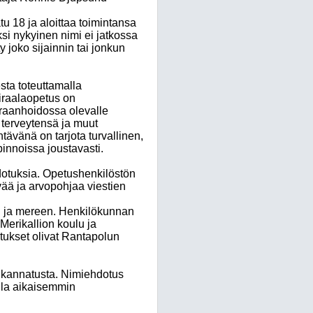
tu 18 ja aloittaa toimintansa
ksi nykyinen nimi ei jatkossa
 joko sijainnin tai jonkun
ta toteuttamalla
airaalaopetus on
iraanhoidossa olevalle
 terveytensä ja muut
ävänä on tarjota turvallinen,
innoissa joustavasti.
dotuksia. Opetushenkilöstön
vää ja arvopohjaa viestien
on ja mereen. Henkilökunnan
Merikallion koulu ja
ukset olivat Rantapolun
 kannatusta. Nimiehdotus
illa aikaisemmin