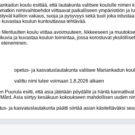
ankadun koulu esittää, että lautakunta valitsee koululle nimen
atkin nimivaihtoehdot viittaavat paikalliseen ympäristöön ja l
styvät kallion vakaus, suoja ja pysyvyys sekä tuuli joka edustaa 
 kuvastaa koulun kuntouttavaa tehtävää.
 Merituulten koulu viittaa avoimuuteen, liikkeeseen ja muutoks
ikuvia ja kuvastaa koulun toimintaa, jossa korostuvat yksilöllise
 eteneminen.
opetus- ja kasvatuslautakunta valitsee Mariankadun ko
valittu nimi tulee voimaan 1.8.2026 alkaen
n Puurula esitti, että asia jätetään pöydälle ja häntä kannattiva
Mård. Asia siirtyy kesäkuun kokoukseen mahdollisen uuden ni
us- ja kasvatuslautakunta päätti siirtää asian käsiteltäväksi s