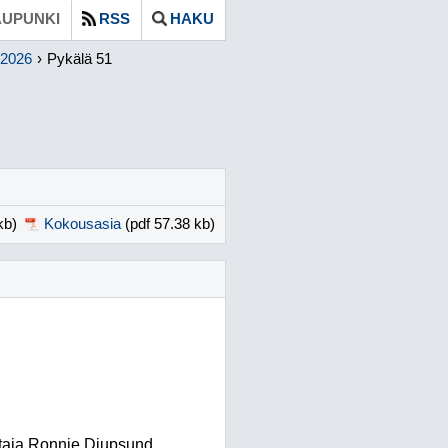
UPUNKI
RSS
HAKU
.2026
Pykälä 51
kb)
Kokousasia
(pdf 57.38 kb)
htaja Ronnie Djupsund