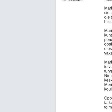
Mari
siel
ole 
hist
Mari
kunt
peru
oppi
olos
vaka
Mari
toiv
turv
Nimi
kesk
Meri
koul
Oppi
tark
toi