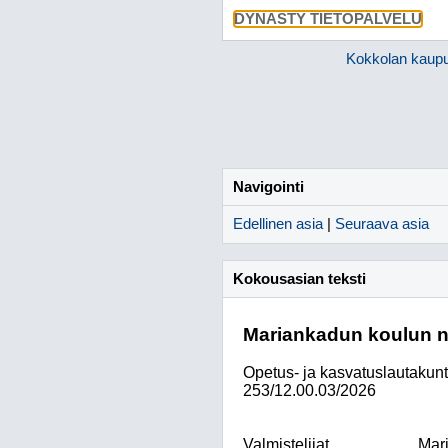
DYNASTY TIETOPALVELU
Kokkolan kaup
Navigointi
Edellinen asia
|
Seuraava asia
Kokousasian teksti
Mariankadun koulun 
Opetus- ja kasvatuslautakun
253/12.00.03/2026
Valmistelijat
Mari