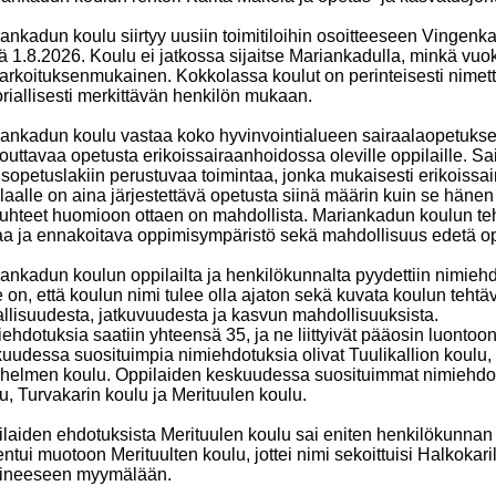
ankadun koulu siirtyy uusiin toimitiloihin osoitteeseen Vingenka
lä 1.8.2026. Koulu ei jatkossa sijaitse Mariankadulla, minkä vuo
tarkoituksenmukainen. Kokkolassa koulut on perinteisesti nimetty
oriallisesti merkittävän henkilön mukaan.
ankadun koulu vastaa koko hyvinvointialueen sairaalaopetukses
outtavaa opetusta erikoissairaanhoidossa oleville oppilaille. S
sopetuslakiin perustuvaa toimintaa, jonka mukaisesti erikoissa
laalle on aina järjestettävä opetusta siinä määrin kuin se hänen
uhteet huomioon ottaen on mahdollista. Mariankadun koulun teht
a ja ennakoitava oppimisympäristö sekä mahdollisuus edetä op
ankadun koulun oppilailta ja henkilökunnalta pyydettiin nimieh
e on, että koulun nimi tulee olla ajaton sekä kuvata koulun tehtä
allisuudesta, jatkuvuudesta ja kasvun mahdollisuuksista.
ehdotuksia saatiin yhteensä 35, ja ne liittyivät pääosin luonto
uudessa suosituimpia nimiehdotuksia olivat Tuulikallion koulu, 
helmen koulu. Oppilaiden keskuudessa suosituimmat nimiehdot
u, Turvakarin koulu ja Merituulen koulu.
laiden ehdotuksista Merituulen koulu sai eniten henkilökunnan
entui muotoon Merituulten koulu, jottei nimi sekoittuisi Halkokar
mineeseen myymälään.