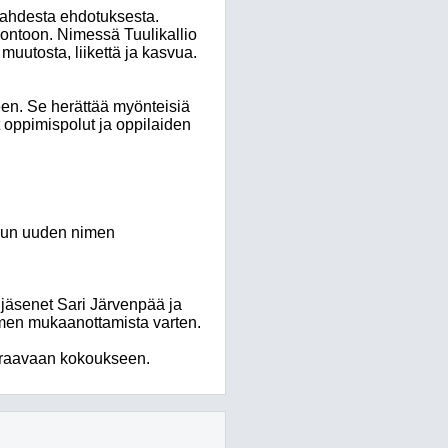
 kahdesta ehdotuksesta.
uontoon. Nimessä Tuulikallio
muutosta, liikettä ja kasvua.
een. Se herättää myönteisiä
t oppimispolut ja oppilaiden
ulun uuden nimen
t jäsenet Sari Järvenpää ja
men mukaanottamista varten.
euraavaan kokoukseen.