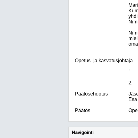
Mari
Kumm
yhdi
Nimi
Nimi
miel
oma
Opetus- ja kasvatusjohtaja
Päätösehdotus
Jäse
Esa 
Päätös
Opet
Navigointi