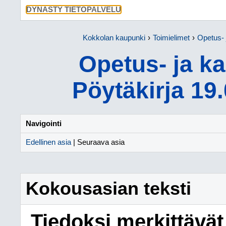
SIIRRY SU
DYNASTY TIETOPALVELU
Kokkolan kaupunki
Toimielimet
Opetus- 
Opetus- ja k
Pöytäkirja 19
Navigointi
Edellinen asia
| Seuraava asia
Kokousasian teksti
Tiedoksi merkittävät