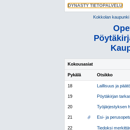
DYNASTY TIETOPALVELU
Kokkolan kaupunki
Ope
Pöytäkirj
Kaup
Kokousasiat
Pykälä
Otsikko
18
Laillisuus ja päät
19
Pöytäkirjan tarkas
20
Työjärjestyksen
21
Esi- ja perusope
22
Tiedoksi merkittä