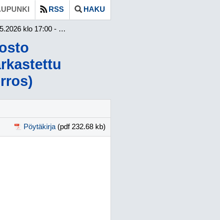
UPUNKI
RSS
HAKU
lo 17:00 - 17:37 ⁄ Tarkastettu
osto
arkastettu
rros)
Pöytäkirja
(pdf 232.68 kb)