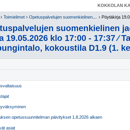
SIIRRY SUORAAN PÄÄSISÄLTÖÖN
KOKKOLAN KA
Toimielimet
Opetuspalvelujen suomenkielinen jaosto
Pöytäkirja 19.05.2026 k
tuspalvelujen suomenkielinen ja
a 19.05.2026 klo 17:00 - 17:37 ⁄ T
ungintalo, kokoustila D1.9 (1. ke
ösvaltaisuus
tajat
 hyväksyminen
tuksen opetussuunnitelman päivitykset 1.8.2026 alkaen
vät asiat