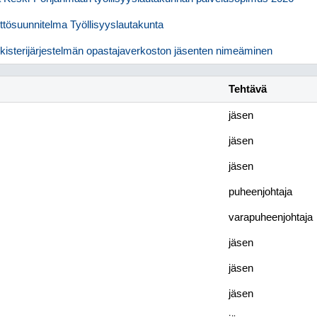
tösuunnitelma Työllisyyslautakunta
ekisterijärjestelmän opastajaverkoston jäsenten nimeäminen
Tehtävä
jäsen
jäsen
jäsen
puheenjohtaja
varapuheenjohtaja
jäsen
jäsen
jäsen