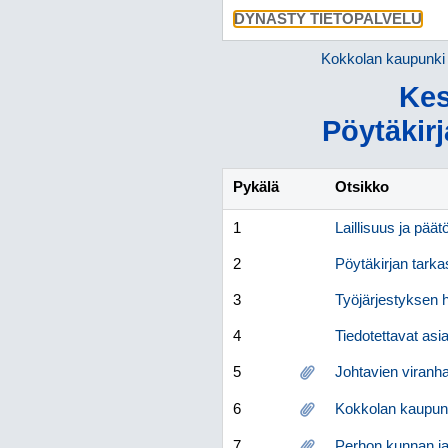
DYNASTY TIETOPALVELU
Kokkolan kaupunki
Kes
Pöytäkirj
Pykälä
Otsikko
1
Laillisuus ja pää
2
Pöytäkirjan tarka
3
Työjärjestyksen
4
Tiedotettavat asia
5
Johtavien viranha
6
Kokkolan kaupung
7
Perhon kunnan ja