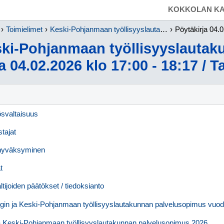
SIIRRY SUORAAN PÄÄSISÄLTÖÖN
KOKKOLAN KA
Toimielimet
Keski-Pohjanmaan työllisyyslautakunta
Pöytäkirja 04.02.2026 k
ki-Pohjanmaan työllisyyslautak
a 04.02.2026 klo 17:00 - 18:17 / T
tösvaltaisuus
stajat
 hyväksyminen
t
ltijoiden päätökset / tiedoksianto
in ja Keski-Pohjanmaan työllisyyslautakunnan palvelusopimus vuod
 Keski-Pohjanmaan työllisyyslautakunnan palvelusopimus 2026