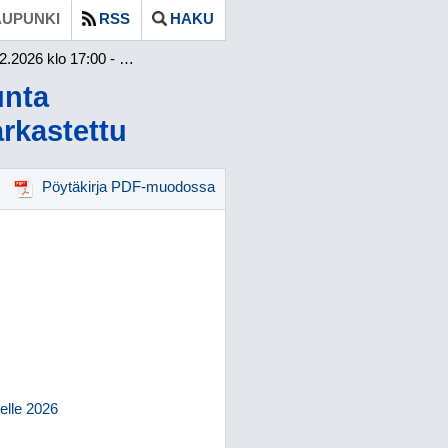
UPUNKI
RSS
HAKU
lo 17:00 - 18:17 / Tarkastettu
unta
arkastettu
Pöytäkirja PDF-muodossa
elle 2026