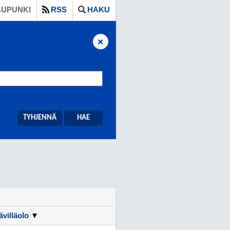
UPUNKI
RSS
HAKU
villäolo
▼