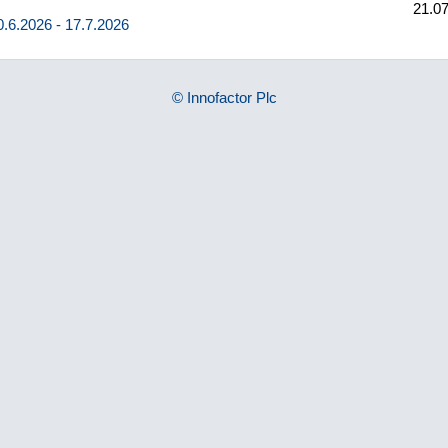
21.07
0.6.2026 - 17.7.2026
© Innofactor Plc