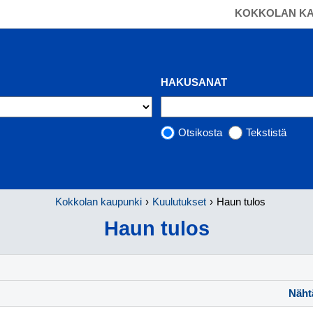
SIIRRY SUORAAN PÄÄSISÄLTÖÖN
KOKKOLAN KA
HAKUSANAT
Otsikosta
Tekstistä
Kokkolan kaupunki
Kuulutukset
Haun tulos
Haun tulos
Nähtä